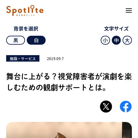
背景を選択
文字サイズ
黒
白
小
中
大
2019.09.7
施設・サービス
舞台に上がる？視覚障害者が演劇を楽
しむための観劇サポートとは。