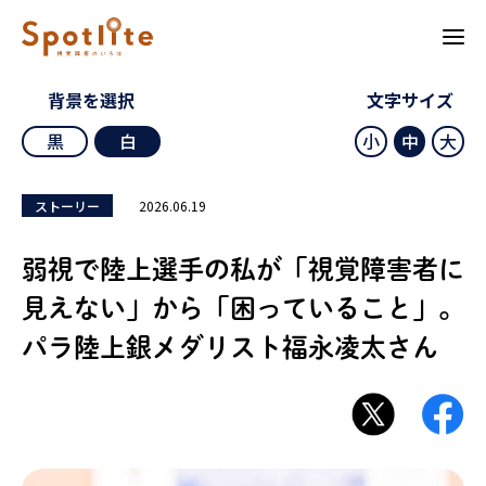
背景を選択
文字サイズ
黒
白
小
中
大
2026.06.19
ストーリー
弱視で陸上選手の私が「視覚障害者に
見えない」から「困っていること」。
パラ陸上銀メダリスト福永凌太さん