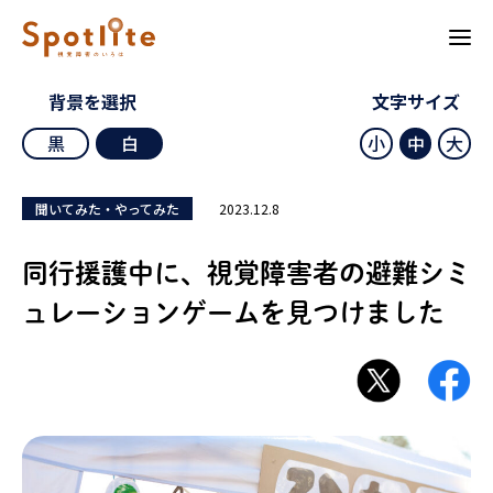
背景を選択
文字サイズ
黒
白
小
中
大
2023.12.8
聞いてみた・やってみた
同行援護中に、視覚障害者の避難シミ
ュレーションゲームを見つけました